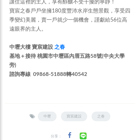
讓住這裡的主人，享有醇釀不受干擾的寧靜！
寶宸之春戶戶坐擁180度豐沛水岸生態景觀，享受四
季變幻美麗，賣一戶就少一個機會，謹獻給56位高
遠眼界的主人。
中壢大樓 寶宸建設
之春
基地＋接待 桃園市中壢區內厝五路58號(中央大學
旁)
諮詢專線 09868-51888轉40542
中壢
寶宸建設
之春
分享：