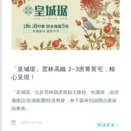
「皇城琚」雲林高鐵 2~3房菁英宅，精
心呈現！
「皇城琚」位於雲林縣虎尾鎮大隆路、松園路，由皇
儀建設(皇城集團)投資興建，林子森林伯諭聯合建築
師事務...
2025-07-25
閱讀更多＞