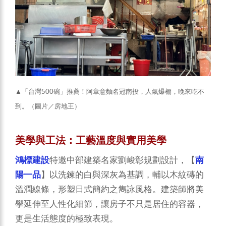
▲「台灣500碗」推薦！阿章意麵名冠南投，人氣爆棚，晚來吃不
到。（圖片／房地王）
美學與工法：工藝溫度與實用美學
鴻標建設
特邀中部建築名家劉峻彰規劃設計，【
南
陽一品
】以洗鍊的白與深灰為基調，輔以木紋磚的
溫潤線條，形塑日式簡約之雋詠風格。建築師將美
學延伸至人性化細節，讓房子不只是居住的容器，
更是生活態度的極致表現。