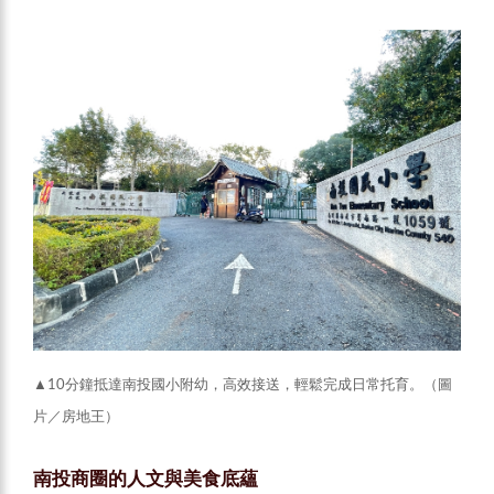
▲10分鐘抵達南投國小附幼，高效接送，輕鬆完成日常托育。（圖
片／房地王）
南投商圈的人文與美食底蘊