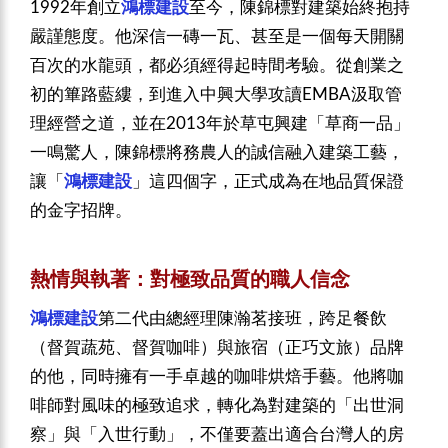
1992年創立
鴻標建設
至今，陳錦標對建築始終抱持
嚴謹態度。他深信一磚一瓦、甚至是一個每天開關
百次的水龍頭，都必須經得起時間考驗。從創業之
初的篳路藍縷，到進入中興大學攻讀EMBA汲取管
理經營之道，並在2013年於草屯興建「草商一品」
一鳴驚人，陳錦標將務農人的誠信融入建築工藝，
讓「
鴻標建設
」這四個字，正式成為在地品質保證
的金字招牌。
熱情與執著：對極致品質的職人信念
鴻標建設
第二代由總經理陳瀚茗接班，跨足餐飲
（督賀蔬苑、督賀咖啡）與旅宿（正巧文旅）品牌
的他，同時擁有一手卓越的咖啡烘焙手藝。他將咖
啡師對風味的極致追求，轉化為對建築的「出世洞
察」與「入世行動」，不僅要蓋出適合台灣人的房