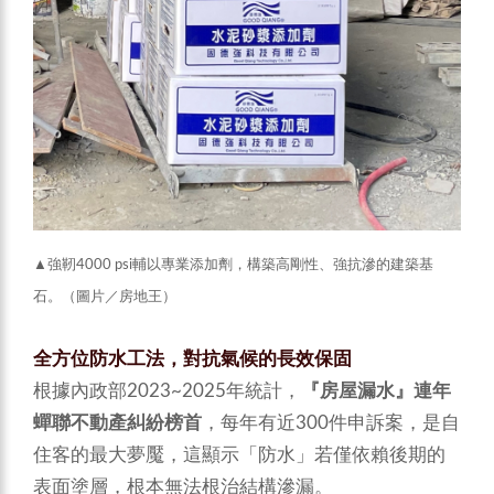
▲強靭4000 psi輔以專業添加劑，構築高剛性、強抗滲的建築基
石。（圖片／房地王）
全方位防水工法，對抗氣候的長效保固
根據內政部2023~2025年統計，
『房屋漏水』連年
蟬聯不動產糾紛榜首
，每年有近300件申訴案，是自
住客的最大夢魘，這顯示「防水」若僅依賴後期的
表面塗層，根本無法根治結構滲漏。