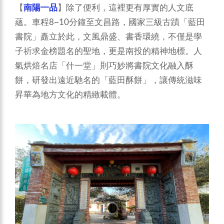
【
南陽一品
】除了便利，這裡更有厚實的人文底
蘊。車程8~10分鐘至文昌路，國家三級古蹟「藍田
書院」矗立於此，文風鼎盛、書香環繞，不僅是學
子祈求金榜題名的聖地，更是南投的精神地標。人
氣烘焙名店「什一堂」則巧妙將書院文化融入酥
餅，研發出遠近馳名的「藍田酥餅」，讓傳統滋味
昇華為地方文化的精緻載體。