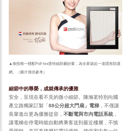
▲南投唯一標配Poll-tex普特絲防霾紗窗，為全家築起一道隱形防護
網。（圖片僅供參考）
細節中的尊榮，成就傳承的優雅
安全，呈現在看不見的微小細節。陳瀚茗特別向國
產立路獨家訂製「
88公分超大門扇」電梯
，不僅讓
長輩進出更為優雅從容，
不斷電與市內電話系統
，
讓電梯在停電時能自動將乘客送到最近樓層，不慎