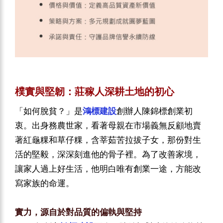
樸實與堅韌：莊稼人深耕土地的初心
「如何脫貧？」是
鴻標建設
創辦人陳錦標創業初
衷。出身務農世家，看著母親在市場義無反顧地賣
著紅龜粿和草仔粿，含莘茹苦拉拔子女，那份對生
活的堅毅，深深刻進他的骨子裡。為了改善家境，
讓家人過上好生活，他明白唯有創業一途，方能改
寫家族的命運。
實力，源自於對品質的偏執與堅持