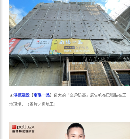
▲
鴻標建設
【
南陽一品
】偌大的「全戶防霾」廣告帆布已張貼在工
地現場。（圖片／房地王）