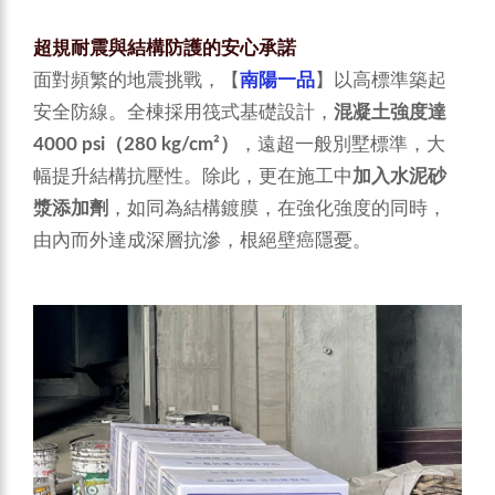
超規耐震與結構防護的安心承諾
面對頻繁的地震挑戰，【
南陽一品
】以高標準築起
安全防線。全棟採用筏式基礎設計，
混凝土強度達
4000 psi（280 kg/cm²）
，遠超一般別墅標準，大
幅提升結構抗壓性。除此，更在施工中
加入水泥砂
漿添加劑
，如同為結構鍍膜，在強化強度的同時，
由內而外達成深層抗滲，根絕壁癌隱憂。