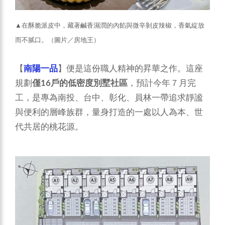
▲在酥脆派皮中，藏著鹹香濕潤的內餡與微辛剝皮辣椒，香氣綻放
而不腻口。（圖片／房地王）
【
南陽一品
】便是這份職人精神的昇華之作。這座
規劃
僅16戶的低密度別墅社區
，預計今年７月完
工，是專為南投、台中、彰化、員林一帶追求靜謐
與便利的層峰族群，量身打造的一處以人為本、世
代共居的桃花源。