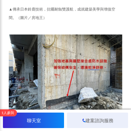
▲傳承日本鈴鹿技術，抗曬耐蝕雙護航，成就建築美學與增值空
間。（圖片／房地王）
1人參與
聊天室
建案諮詢服務
▲強化地坪與基礎接縫防水工法，杜絕水氣滲漏，建構乾爽健康的