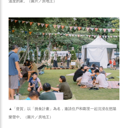
溫度的家。（圖片／房地王）
▲「督賀」以「挑食計畫」為名，邀請住戶和鄰里一起沈浸在悠陽
樂聲中。（圖片／房地王）