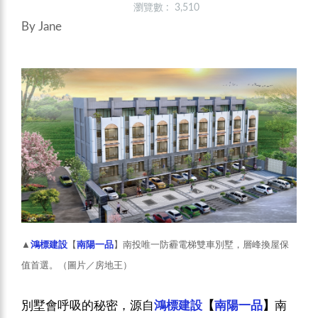
瀏覽數 : 3,510
By Jane
▲
鴻標建設
【
南陽一品
】南投唯一防霾電梯雙車別墅，層峰換屋保
值首選。（圖片／房地王）
別墅會呼吸的秘密，源自
鴻標建設
【
南陽一品
】
南