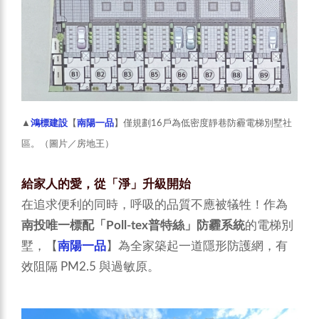
▲
鴻標建設
【
南陽一品
】僅規劃16戶為低密度靜巷防霾電梯別墅社
區。（圖片／房地王）
給家人的愛，從「淨」升級開始
在追求便利的同時，呼吸的品質不應被犠牲！作為
南投唯一標配「Poll-tex普特絲」防霾系統
的電梯別
墅，【
南陽一品
】為全家築起一道隱形防護網，有
效阻隔 PM2.5 與過敏原。