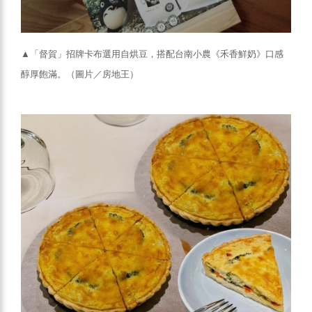
▲「督賀」招牌卡布選用自烘豆，搭配台南小農《禾香鮮奶》口感
醇厚飽滿。（圖片／房地王）