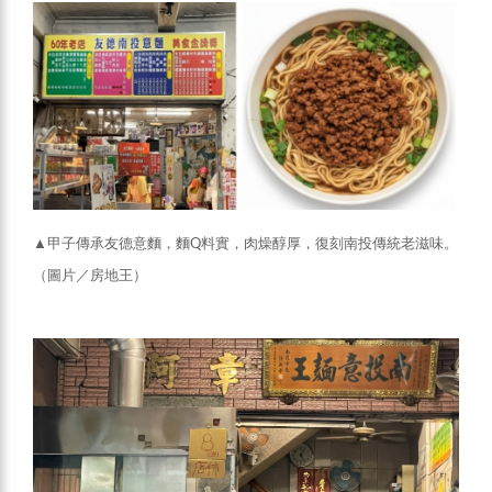
▲甲子傳承友德意麵，麵Q料實，肉燥醇厚，復刻南投傳統老滋味。
（圖片／房地王）