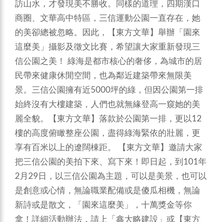
訪山水，才發現美不勝收。同樣的道理，四期漢口
商圈、文華高中特區，三信運動公園一直存在，她
的美卻總被忽略。因此，【東方文華】舉辦「園來
這麼美」攝影及徵文比賽，希望讓大家重新發現三
信公園之美！
綠海是都市核心的奢侈，為城市的居
民帶來健康休閒空間，也為鄰近建築帶來無限美
景。三信公園擁有近5000坪的綠，但因公園第一排
始終沒有大樓建築，人們也就無緣登高一窺她的美
麗全貌。【東方文華】落款於公園第一排，更以12
樓的高度俯瞰整座公園，盡得綠海緊依的壯麗，更
享有百米以上的遼闊棟距。
【東方文華】邀請大家
把三信公園的美拍下來、寫下來！即日起，到101年
2月29日，以三信公園為主題，可以是美景，也可以
是創意或心情，無論職業配備或是傻瓜相機，無論
新詩或是散文，「園來這麼美」，十萬獎金等你
拿！詳細活動辦法，請上「鑫大略建設」或【東方