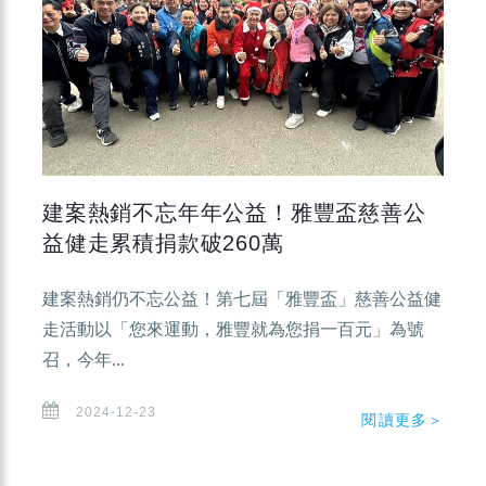
建案熱銷不忘年年公益！雅豐盃慈善公
益健走累積捐款破260萬
建案熱銷仍不忘公益！第七屆「雅豐盃」慈善公益健
走活動以「您來運動，雅豐就為您捐一百元」為號
召，今年...
2024-12-23
閱讀更多＞