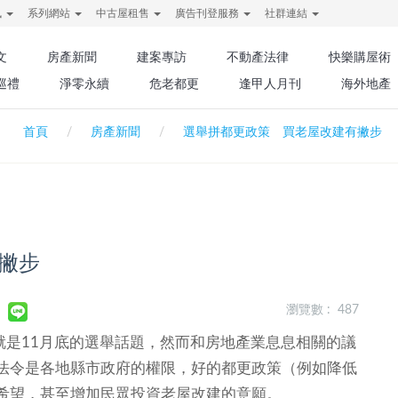
訊
系列網站
中古屋租售
廣告刊登服務
社群連結
文
房產新聞
建案專訪
不動產法律
快樂購屋術
巡禮
淨零永續
危老都更
逢甲人月刊
海外地產
首頁
房產新聞
選舉拼都更政策 買老屋改建有撇步
撇步
瀏覽數 : 487
聞就是11月底的選舉話題，然而和房地產業息息相關的議
法令是各地縣市政府的權限，好的都更政策（例如降低
希望，甚至增加民眾投資老屋改建的意願。