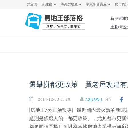
大首頁
新建案
海外房地產
環景影音賞屋
房市資
房地王部落格
新屋開箱
新屋．預售屋．開箱文
重劃特區
選舉拼都更政策 買老屋改建有
2014-12-03 11:28
分享：
ASUSWU
[房地王/吳正治報導] 最近國內最火熱的新
題則是候選人的「都更政策」，尤其都市更新
都更面積門檻）可以為當地房地產業帶來無窮