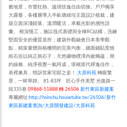
癒地景，市聲狂熱、謐境恬逸任由切換。戶戶獨享
大露臺，各樓層導入半畝塘綠埕主題設計植栽，建
築立面深淺錯落、溫潤暖活，承載光影的感性語
彙。
根深慢工，施以筏式基礎與全棟RC結構，洗鍊
堅固安全的優質居所；建築外觀融會日本美學觀
點，精策量體與格柵間的完美均衡，牆面鋪貼窯燒
崗石佐以純正抿石子，天然礦物樸澤內斂獨蘊，簡
約線條、純淨視覺一氣呵成，堪稱當代禪逸佳作，
表裡兼具，悄訴世家宅邸之姿！
大原科苑
轉眼繁
景，一眸寧靜。 81-83坪 匠心手作美墅 光復路一
段335巷
09868-51888 轉 26506
新竹東區新建案
專屬網址:
http://hsinchu.housetube.tw/26506/新竹
東區新建案查詢/大原開發建設/大原科苑