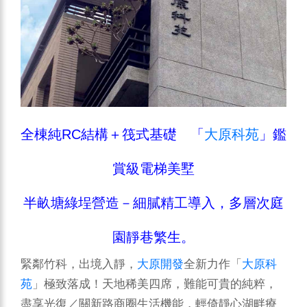
全棟純RC結構＋筏式基礎 「
大原科苑
」鑑
賞級電梯美墅
半畝塘綠埕營造－細膩精工導入，多層次庭
園靜巷繁生。
緊鄰竹科，出境入靜，
大原開發
全新力作「
大原科
苑
」極致落成！天地稀美四席，難能可貴的純粹，
盡享光復／關新路商圈生活機能，輕倚靜心湖畔療