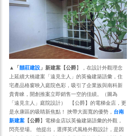
▲
「
囍莊建設
」新建案【公爵
】，在設計外觀理念
上延續大橋建案「遠見主人」的英倫建築語彙，住
宅產品格窗映入庭院色彩，吸引了企業族與南科新
貴青睞，開創推案立即銷售一空的佳績。（圖為
「遠見主人」庭院設計） 【公爵】的電梯金店，更
是永康區的吸睛新焦點！ 挾帶大面寬的優勢，
台南
新建案
【公爵
】電梯金店以英倫建築語彙的外觀，
閃亮登場。 他提出，選擇英式風格外觀設計，是因