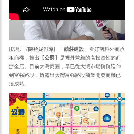
[房地王/陳衿妮報導] 「
囍莊建設
」看好南科外商承
租商機，推出【
公爵
】是裡外兼顧的高投資性的商
辦金店。目前大灣商圈，早已從大灣市場悄悄延伸
到富強路段，透露出大灣富強路段商業開發商機已
臻成熟。