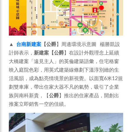
▲
台南新建案
【公爵
】周邊環境示意圖 楊勝凱設
計師表示，
新建案【公爵
】在設計外觀理念上延續
大橋建案「遠見主人」的英倫建築語彙，住宅格窗
映入庭院色彩，用英式建築線條劃下溫淳別緻的生
活風韻，成為點亮情境景的新視覺。以面寬6米12規
劃雙車庫，帶出住家大器不凡的氣勢，吸引了企業
族與南科新貴，【
公爵
】推出的住家產品，開創出
推案立即銷售一空的佳績。