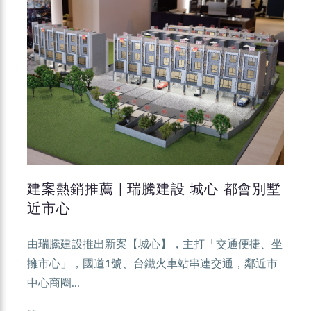
建案熱銷推薦 | 瑞騰建設 城心 都會別墅
近市心
由瑞騰建設推出新案【城心】，主打「交通便捷、坐
擁市心」，國道1號、台鐵火車站串連交通，鄰近市
中心商圈...