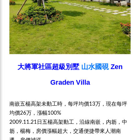
大將軍社區超級別墅
山水國硯
Zen
Graden Villa
南嵌五楊高架未動工時，每坪均價13万，現在每坪
均價26万，漲
幅100%
2009.11.21日五楊高架動工，沿線南嵌，内坜，中
坜，楊
梅，房價漲幅超大，交通便捷帶來人潮南