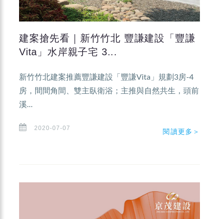
建案搶先看｜新竹竹北 豐謙建設「豐謙
Vita」水岸親子宅 3...
新竹竹北建案推薦豐謙建設「豐謙Vita」規劃3房-4
房，間間角間、雙主臥衛浴；主推與自然共生，頭前
溪...
2020-07-07
閱讀更多＞