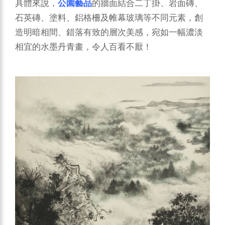
具體來說，
公園藝品
的牆面結合二丁掛、岩面磚、
石英磚、塗料、鋁格柵及帷幕玻璃等不同元素，創
造明暗相間、錯落有致的層次美感，宛如一幅濃淡
相宜的水墨丹青畫，令人百看不厭！