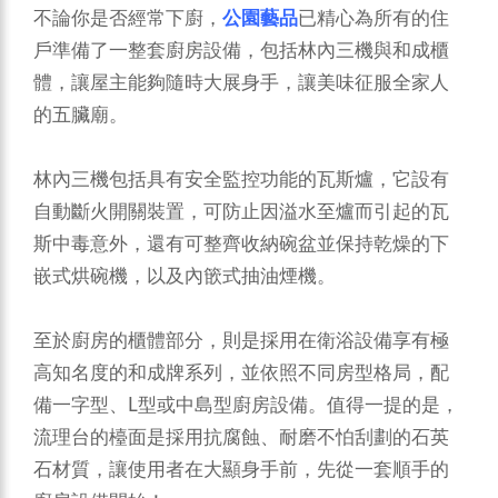
不論你是否經常下廚，
公園藝品
已精心為所有的住
戶準備了一整套廚房設備，包括林內三機與和成櫃
體，讓屋主能夠隨時大展身手，讓美味征服全家人
的五臟廟。
林內三機包括具有安全監控功能的瓦斯爐，它設有
自動斷火開關裝置，可防止因溢水至爐而引起的瓦
斯中毒意外，還有可整齊收納碗盆並保持乾燥的下
嵌式烘碗機，以及內篏式抽油煙機。
至於廚房的櫃體部分，則是採用在衛浴設備享有極
高知名度的和成牌系列，並依照不同房型格局，配
備一字型、L型或中島型廚房設備。值得一提的是，
流理台的檯面是採用抗腐蝕、耐磨不怕刮劃的石英
石材質，讓使用者在大顯身手前，先從一套順手的