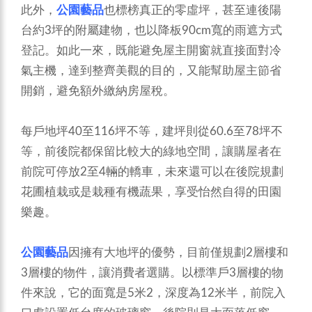
此外，
公園藝品
也標榜真正的零虛坪，甚至連後陽
台約3坪的附屬建物，也以降板90cm寬的雨遮方式
登記。如此一來，既能避免屋主開窗就直接面對冷
氣主機，達到整齊美觀的目的，又能幫助屋主節省
開銷，避免額外繳納房屋稅。
每戶地坪40至116坪不等，建坪則從60.6至78坪不
等，前後院都保留比較大的綠地空間，讓購屋者在
前院可停放2至4輛的轎車，未來還可以在後院規劃
花圃植栽或是栽種有機蔬果，享受怡然自得的田園
樂趣。
公園藝品
因擁有大地坪的優勢，目前僅規劃2層樓和
3層樓的物件，讓消費者選購。以標準戶3層樓的物
件來說，它的面寬是5米2，深度為12米半，前院入