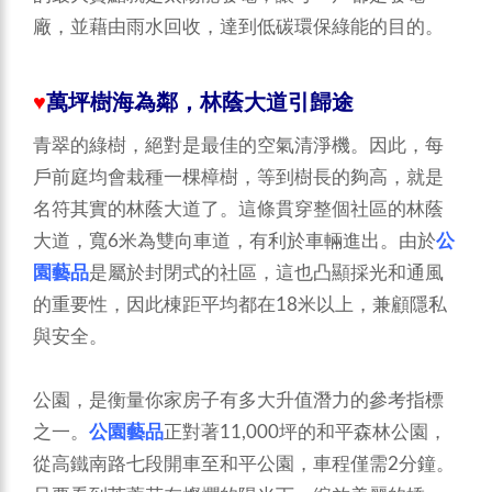
廠，並藉由雨水回收，達到低碳環保綠能的目的。
♥
萬坪樹海為鄰，林蔭大道引歸途
青翠的綠樹，絕對是最佳的空氣清淨機。因此，每
戶前庭均會栽種一棵樟樹，等到樹長的夠高，就是
名符其實的林蔭大道了。這條貫穿整個社區的林蔭
大道，寬6米為雙向車道，有利於車輛進出。由於
公
園藝品
是屬於封閉式的社區，這也凸顯採光和通風
的重要性，因此棟距平均都在18米以上，兼顧隱私
與安全。
公園，是衡量你家房子有多大升值潛力的參考指標
之一。
公園藝品
正對著11,000坪的和平森林公園，
從高鐵南路七段開車至和平公園，車程僅需2分鐘。