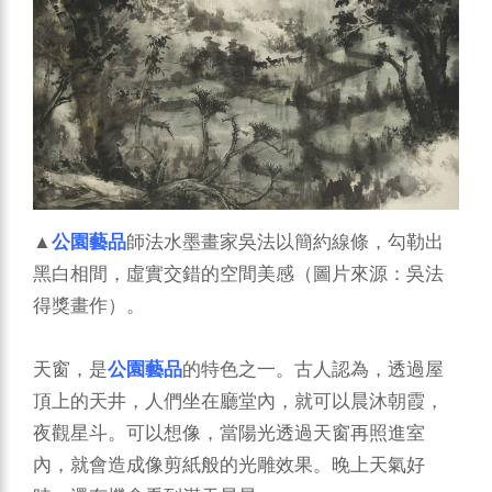
▲
公園藝品
師法水墨畫家吳法以簡約線條，勾勒出
黑白相間，虛實交錯的空間美感（圖片來源：吳法
得獎畫作）。
天窗，是
公園藝品
的特色之一。古人認為，透過屋
頂上的天井，人們坐在廳堂內，就可以晨沐朝霞，
夜觀星斗。可以想像，當陽光透過天窗再照進室
內，就會造成像剪紙般的光雕效果。晚上天氣好