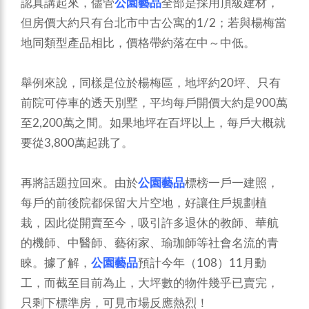
認真講起來，儘管
公園藝品
全部是採用頂級建材，
但房價大約只有台北市中古公寓的1/2；若與楊梅當
地同類型產品相比，價格帶約落在中～中低。
舉例來說，同樣是位於楊梅區，地坪約20坪、只有
前院可停車的透天別墅，平均每戶開價大約是900萬
至2,200萬之間。如果地坪在百坪以上，每戶大概就
要從3,800萬起跳了。
再將話題拉回來。由於
公園藝品
標榜一戶一建照，
每戶的前後院都保留大片空地，好讓住戶規劃植
栽，因此從開賣至今，吸引許多退休的教師、華航
的機師、中醫師、藝術家、瑜珈師等社會名流的青
睞。據了解，
公園藝品
預計今年（108）11月動
工，而截至目前為止，大坪數的物件幾乎已賣完，
只剩下標準房，可見市場反應熱烈！