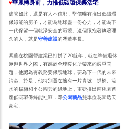
♥
華麗轉身前，力推低碳環保樂活宅
儘管如此，還是有人不信邪，堅信唯有推出低碳環
保綠能的房子，才能為地球盡一份心力，才能為下
一代保留一個乾淨安全的環境。這個懷抱著執著理
念的人，就是
守善建設
的馮董事長。
馮董在桃園營建業已打拼了20餘年，就在準備退休
遨遊世界之際，有感於全球暖化所帶來的嚴重問
題，他認為有義務要保護地球，要為下一代的未來
請命。於是，他特別選在擁有一片青坡、拱橋、流
水的楊梅和平公園旁的綠地上，重磅推出南桃園首
座低碳環保綠能社區，即
公園藝品
雙車位花園透天
豪宅。