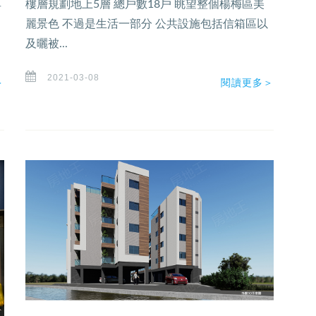
享
樓層規劃地上5層 總戶數18戶 眺望整個楊梅區美
麗景色 不過是生活一部分 公共設施包括信箱區以
及曬被...
2021-03-08
＞
閱讀更多＞