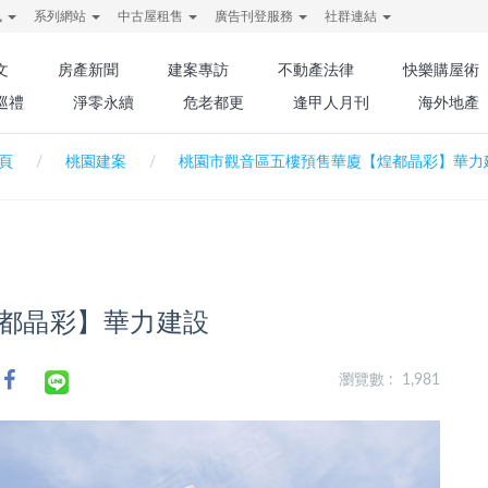
訊
系列網站
中古屋租售
廣告刊登服務
社群連結
文
房產新聞
建案專訪
不動產法律
快樂購屋術
巡禮
淨零永續
危老都更
逢甲人月刊
海外地產
頁
桃園建案
桃園市觀音區五樓預售華廈【煌都晶彩】華力
都晶彩】華力建設
瀏覽數 : 1,981