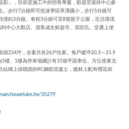
晶彩」，目前是施工中的預售華廈，歡迎至接待中心參
上。步行7分鐘即可抵達學區草漯國小，步行5分鐘可
程僅約3分鐘、車程3分鐘可至8號親子公園，生活環境
福利中心大觀店、億客成生鮮超市、屈臣氏。交通上便
34坪，全案共有26戶住家。每戶建坪20.3～21.9
為5樓、1樓為停車場總計有10個平面車位、方位座東北
在結構上採穩固的RC鋼筋混凝土，建材上配有櫻花廚
oyuan.housetube.tw/35279
」