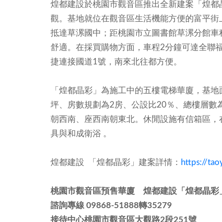
煌都建設於桃園市觀音區推出全新建案「煌都
觀。基地就位在觀音區生活機能方便的富平街
抵達草漯國中；距桃園市立圖書館草漯分館車
舒適。在採買購物方面，車程2分鐘可達全聯
捷連接國道1號，南來北往都方便。
「煌都晶彩」為施工中的五樓電梯華廈，基地面積2
坪、房數規劃為2房、公設比20％、總樓層數
朝西南、座西南朝東北。休閒設施有信箱區，
具與和成衛浴 。
煌都建設 「煌都晶彩」建案詳情：
https://ta
桃園市觀音區預售華廈 煌都建設「煌都晶彩
諮詢專線 09868-51888轉35279
接待中心桃園市觀音區大觀路2段251號