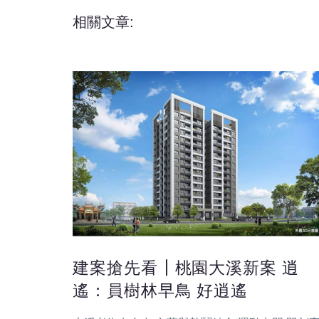
相關文章:
建案搶先看┃桃園大溪新案 逍
遙：員樹林早鳥 好逍遙