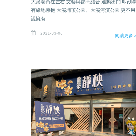
大溪老街在左右 文藝與熱鬧結合 運動出門 即刻
有綠地擁抱 大溪埔頂公園、大溪河濱公園 更不用
說擁有...
2021-03-06
閱讀更多