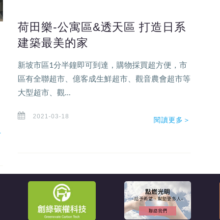
荷田樂-公寓區&透天區 打造日系
筋
建築最美的家
新坡市區1分半鐘即可到達，購物採買超方便，市
區有全聯超市、億客成生鮮超市、觀音農會超市等
大型超市、觀...
2021-03-18
閱讀更多＞
＞