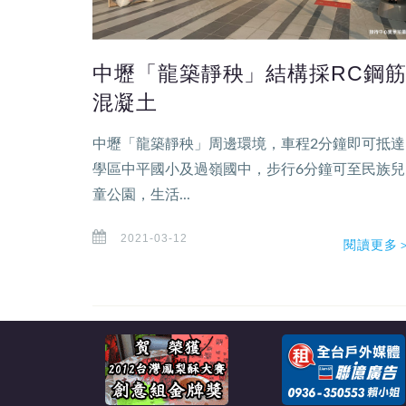
中壢「龍築靜秧」結構採RC鋼
混凝土
中壢「龍築靜秧」周邊環境，車程2分鐘即可抵達
學區中平國小及過嶺國中，步行6分鐘可至民族兒
童公園，生活...
2021-03-12
閱讀更多