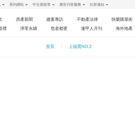
訊
系列網站
中古屋租售
廣告刊登服務
社群連結
文
房產新聞
建案專訪
不動產法律
快樂購屋術
巡禮
淨零永續
危老都更
逢甲人月刊
海外地產
上福寬NO.2
首頁