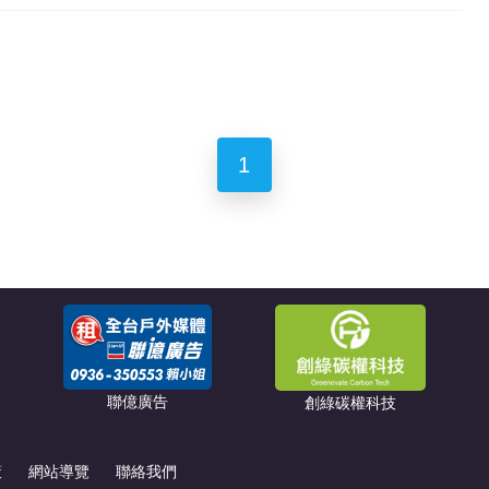
1
聯億廣告
創綠碳權科技
策
網站導覽
聯絡我們