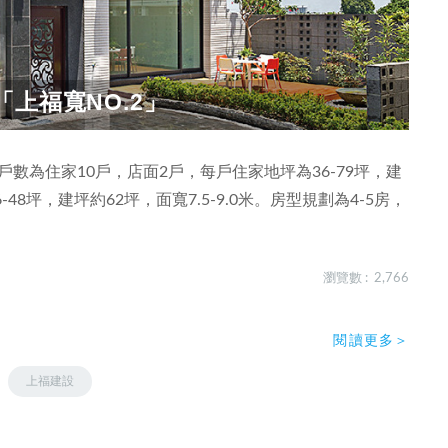
上福寬NO.2」
數為住家10戶，店面2戶，每戶住家地坪為36-79坪，建
6-48坪，建坪約62坪，面寬7.5-9.0米。房型規劃為4-5房，
瀏覽數 : 2,766
閱讀更多＞
上福建設