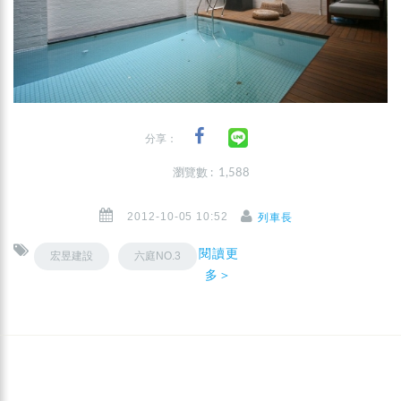
分享：
瀏覽數 : 1,588
2012-10-05 10:52
列車長
閱讀更
宏昱建設
六庭NO.3
多＞