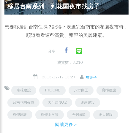
移居台南系列 到花園夜市找房子
想要移居到台南住嗎？記得下次逛完台南市的花園夜市時，
順道看看這些高貴、雍容的美麗建案。
分享：
瀏覽數 : 3,210
2013-12-12 13:27
無涯子
宗弦建設
THE ONE
八方白玉
寶揮建設
台南花園夜市
大可居NO.2
連建建設
舜仰建設
舜仰上河景
吾居樹3
正大建設
閱讀更多＞