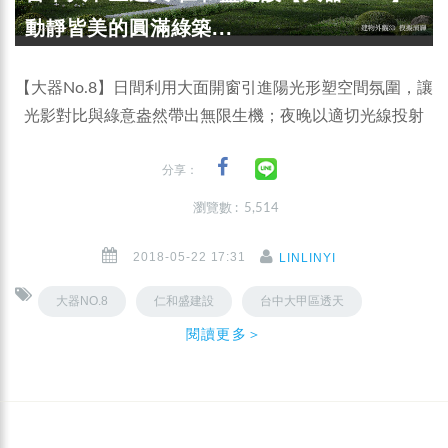
動靜皆美的圓滿綠築...
【大器No.8】日間利用大面開窗引進陽光形塑空間氛圍，讓
光影對比與綠意盎然帶出無限生機；夜晚以適切光線投射
分享：
瀏覽數 : 5,514
2018-05-22 17:31
LINLINYI
大器NO.8
仁和盛建設
台中大甲區透天
閱讀更多＞