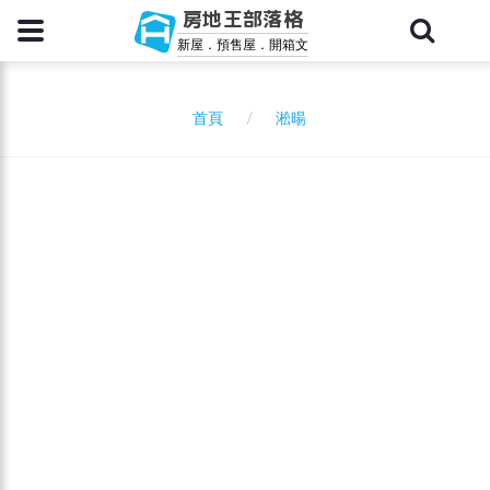
房地王部落格
新屋．預售屋．開箱文
淞暘
首頁