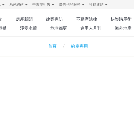
訊
系列網站
中古屋租售
廣告刊登服務
社群連結
文
房產新聞
建案專訪
不動產法律
快樂購屋術
巡禮
淨零永續
危老都更
逢甲人月刊
海外地產
約定專用
首頁