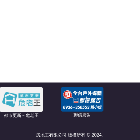
聯億廣告
都市更新－危老王
房地王有限公司 版權所有 © 2024,