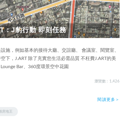
T：J豹行動 即刻任務
多公共設施，例如基本的接待大廳、交誼廳、 會議室、閱覽室、
，J.ART 除了充實您生活必需品質 不枉費J.ART的美
unge Bar、360度環景空中花園
瀏覽數 : 1,426
閱讀更多＞
雄房地王