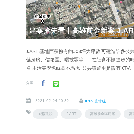
建案搶先看┃高雄前金新案 J.AR
J.ART 基地面積擁有約508坪大坪數 可建造許
健身房、信箱區、曬被驅等…… 在社會不斷進步的時空下
名 生活美學也絲毫不馬虎 公共設施更是設有KTV、Lo
分享：
2021-02-04 10:30
IRIS 艾瑞絲
城揚建設
J.ART
高雄前金區建案
高