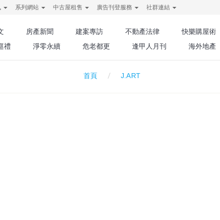
訊
系列網站
中古屋租售
廣告刊登服務
社群連結
文
房產新聞
建案專訪
不動產法律
快樂購屋術
巡禮
淨零永續
危老都更
逢甲人月刊
海外地產
J.ART
首頁