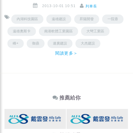
2013-10-01 10:51
列車長
內湖科技園區
遠雄建設
昇陽開發
一院香
遠雄奧斯卡
南港軟體工業園區
大彎工業區
峰+
御鼎
連廣建設
大杰建設
閱讀更多＞
推薦給你