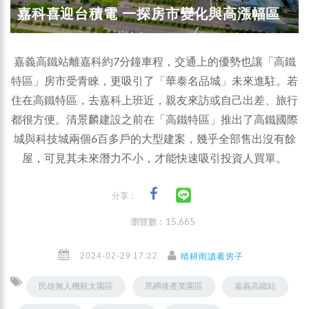
嘉科喜迎台積電 一探房市變化與高漲幅區
嘉義高鐵站離嘉科約7分鐘車程，交通上的優勢也讓「高鐵
特區」房市受青睞，更吸引了「華泰名品城」未來進駐。若
住在高鐵特區，去嘉科上班近，親友來訪或自己出差、旅行
都很方便。清景麟建設之前在「高鐵特區」推出了高鐵國際
城與科技城兩個6百多戶的大型建案，幾乎全部售出沒有餘
屋，可見其未來潛力不小，才能快速吸引投資人買單。
分享：
瀏覽數 : 15,665
2024-02-29 17:22
晴耕雨讀看房子
民雄無人機航太園區
馬稠後產業園區
嘉義高鐵站