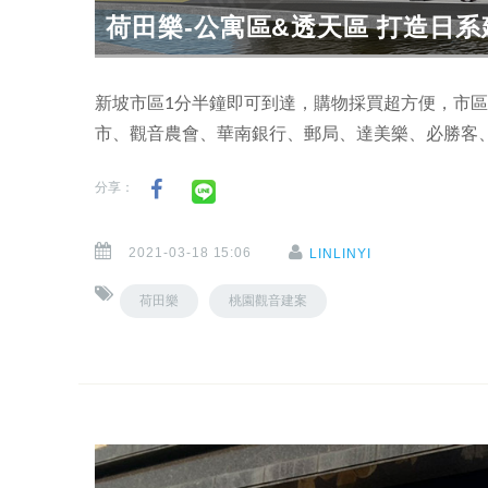
荷田樂-公寓區&透天區 打造日
新坡市區1分半鐘即可到達，購物採買超方便，市
市、觀音農會、華南銀行、郵局、達美樂、必勝客、
分享：
2021-03-18 15:06
LINLINYI
荷田樂
桃園觀音建案