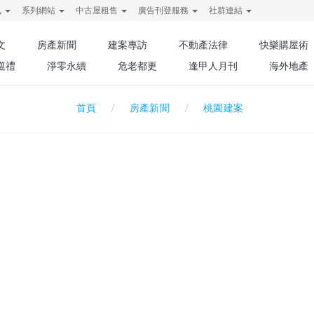
訊
系列網站
中古屋租售
廣告刊登服務
社群連結
文
房產新聞
建案專訪
不動產法律
快樂購屋術
巡禮
淨零永續
危老都更
逢甲人月刊
海外地產
房產新聞
桃園建案
首頁