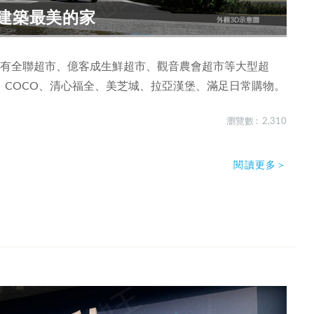
系建築最美的家
區有全聯超市、億客成生鮮超市、觀音農會超市等大型超
COCO、清心福全、美芝城、拉亞漢堡、滿足日常購物。
瀏覽數 : 2,310
閱讀更多＞