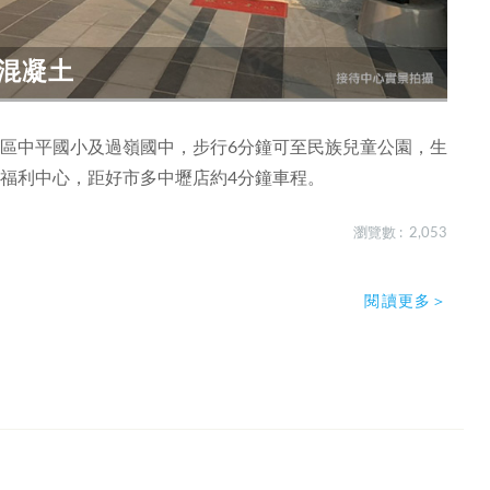
混凝土
學區中平國小及過嶺國中，步行6分鐘可至民族兒童公園，生
福利中心，距好市多中壢店約4分鐘車程。
瀏覽數 : 2,053
閱讀更多＞