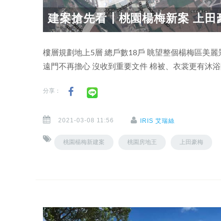
建案搶先看┃桃園楊梅新案 上田
樓層規劃地上5層 總戶數18戶 眺望整個楊梅區美
遠門不再擔心 沒收到重要文件 棉被、衣裳更有沐
分享：
2021-03-08 11:56
IRIS 艾瑞絲
桃園楊梅新建案
桃園房地王
上田豪梅