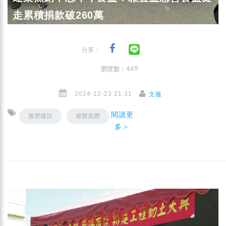
走累積捐款破260萬
分享：
瀏覽數 : 449
2024-12-23 21:31
文薇
閱讀更
雅豐建設
雅豐真鑽
多＞