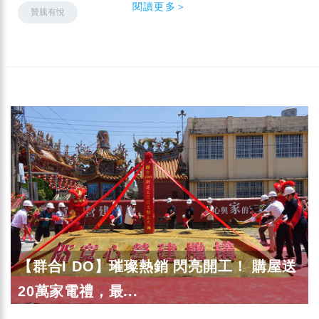
閱讀更多＞
贊騰有悅
【群合I DO】璀璨熱銷 閃亮開工！ 購屋送
20萬家電禮，最...