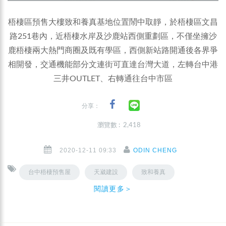
梧棲區預售大樓致和養真基地位置鬧中取靜，於梧棲區文昌
路251巷內，近梧棲水岸及沙鹿站西側重劃區，不僅坐擁沙
鹿梧棲兩大熱門商圈及既有學區，西側新站路開通後各界爭
相開發，交通機能部分文連街可直達台灣大道，左轉台中港
三井OUTLET、右轉通往台中市區
分享：
瀏覽數 : 2,418
2020-12-11 09:33
ODIN CHENG
台中梧棲預售屋
天崴建設
致和養真
閱讀更多＞