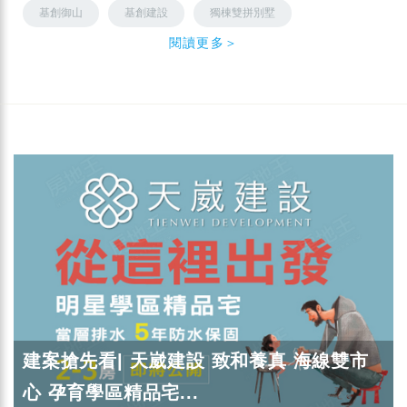
基創御山
基創建設
獨棟雙拼別墅
閱讀更多＞
建案搶先看| 天崴建設 致和養真 海線雙市
心 孕育學區精品宅...