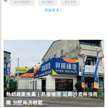
台中沙鹿透天
富宇建設
富宇帝景
閱讀更多＞
熱銷建案推薦 | 昇揚臻澄 近鄰沙鹿兩強商
圈 別墅兩房輕鬆...