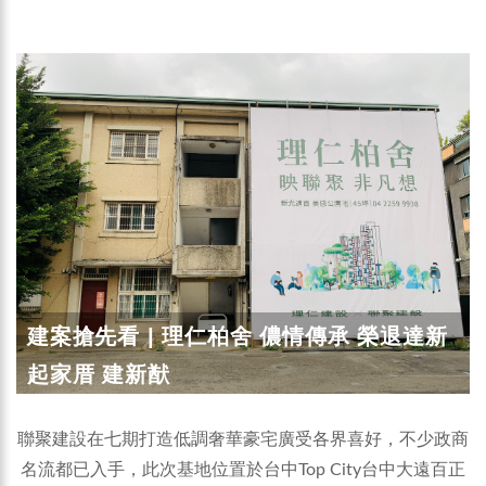
建案搶先看 | 理仁柏舍 儂情傳承 榮退達新
起家厝 建新猷
聯聚建設在七期打造低調奢華豪宅廣受各界喜好，不少政商
名流都已入手，此次基地位置於台中Top City台中大遠百正