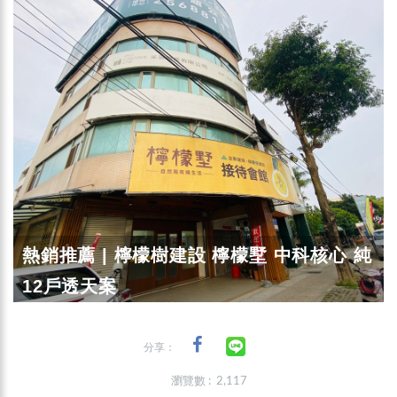
熱銷推薦 | 檸檬樹建設 檸檬墅 中科核心 純
12戶透天案
分享：
瀏覽數 : 2,117