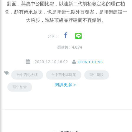
對面，與惠中公園比鄰，以達新二代胡栢敦定名的理仁柏
舍，頗有傳承意味，也是聯聚七期外首發案，是聯聚建設一
大跨步，進駐頂級品牌建商不容錯過。
分享：
瀏覽數 : 4,894
2020-12-10 16:02
ODIN CHENG
台中西屯大樓
台中西屯區建案
理仁建設
閱讀更多＞
理仁柏舍