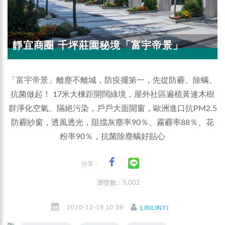
靜宜商圈 千坪莊園秘境「富宇帝景」
「富宇帝景」離塵不離城，防疫擺第一，先從防霾、除螨、
抗菌做起！ 17米大棟距開闊綠境，屋外社區遍植黃連木樹
群淨化空氣、隔絕污染，戶戶大面開窗，歐洲進口抗PM2.5
防霾紗窗，透風透光，阻擋灰塵率90％、霧霾率88％、花
粉率90％，抗菌除塵螨好貼心
分享：
瀏覽數 : 5,002
2020-12-18 10:39
LINLINYI