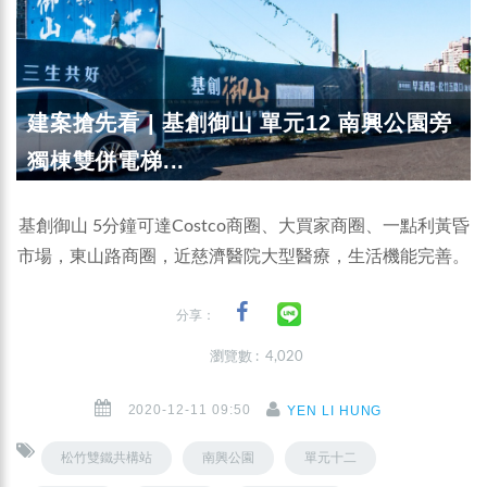
建案搶先看 | 基創御山 單元12 南興公園旁
獨棟雙併電梯...
基創御山 5分鐘可達Costco商圈、大買家商圈、一點利黃昏
市場，東山路商圈，近慈濟醫院大型醫療，生活機能完善。
分享：
瀏覽數 : 4,020
2020-12-11 09:50
YEN LI HUNG
松竹雙鐵共構站
南興公園
單元十二