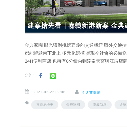
建案搶先看┃嘉義新港新案 金典
金典家園 眼光獨到挑選嘉義的交通樞紐 聯外交通
都能輕鬆南下北上 多元化選擇 是現今社會的必備條
24H便利商店 也擁有8分鐘內到達奉天宮與江厝店
分享：
2021-02-22 09:08
IRIS 艾瑞絲
嘉義房地王
金典家園
嘉義新屋
金德