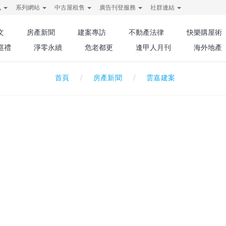
訊
系列網站
中古屋租售
廣告刊登服務
社群連結
文
房產新聞
建案專訪
不動產法律
快樂購屋術
巡禮
淨零永續
危老都更
逢甲人月刊
海外地產
房產新聞
雲嘉建案
首頁