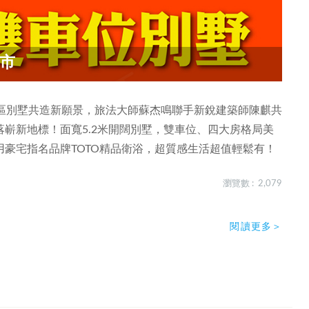
市
社區別墅共造新願景，旅法大師蘇杰鳴聯手新銳建築師陳麒共
嶄新地標！面寬5.2米開闊別墅，雙車位、四大房格局美
豪宅指名品牌TOTO精品衛浴，超質感生活超值輕鬆有！
瀏覽數 : 2,079
閱讀更多＞