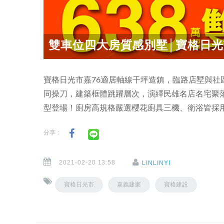
雙車位四大房質感別墅│寶格日光
寶格日光市嘉76適居軸線千坪造鎮，臨路店墅與
同操刀，建築框體跳躍層次，演繹民雄名店名宅聚落
型登場！廚房高規格嚴選櫻花廚具三機、衛浴皆採用
分享：
2021-02-20 13:58
LINLINYI
寶格日光市
嘉義建案
寶格建設