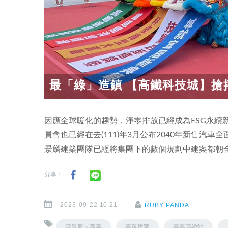
最「綠」造鎮 【高鐵科技城】搶搭
因應全球暖化的趨勢，淨零排放已經成為ESG永續
員會也已經在去(111)年3月公布2040年新售汽
景麟建築團隊已經將集團下的數個規劃中建案都朝
分享：
2023-09-22 10:21
RUBY PANDA
清景麟╳泰嘉
嘉科建案
嘉義高鐵站