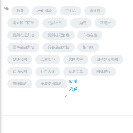
捷運
松山機場
中山區
蘆洲線
南京松江商圈
開誠易居
一鼎苑
華爾街
長榮海運大樓
長榮桂冠酒店
六福客棧
國泰金融大樓
長春金融大樓
板南線
伊通公園
吉林國小
大同國中
四平陽光商圈
仁德公園
社區人文
精選文章
開誠建設
閱讀
漢曄建設
忠泰樂揚建設
更多
＞