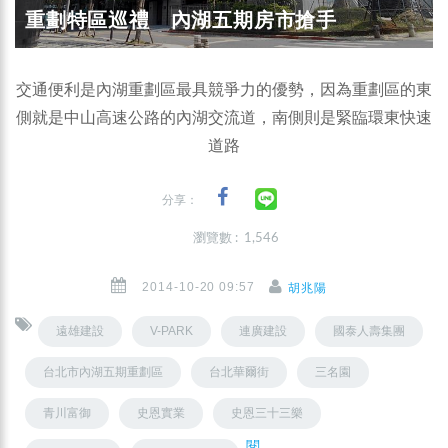
重劃特區巡禮 內湖五期房市搶手
交通便利是內湖重劃區最具競爭力的優勢，因為重劃區的東
側就是中山高速公路的內湖交流道，南側則是緊臨環東快速
道路
分享：
瀏覽數 : 1,546
2014-10-20 09:57
胡兆陽
遠雄建設
V-PARK
連廣建設
國泰人壽集團
台北市內湖五期重劃區
台北華爾街
三名園
青川富御
史恩實業
史恩三十三樂
閱