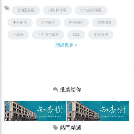
七期重劃區
洲際棒球場
水湳經貿園區
中科商圈
逢甲商圈
中科園區
鴻璽開發
小蒔光
台中西屯建案
首購
小資買房
閱讀更多＞
推薦給你
熱門精選