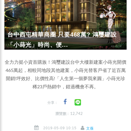
台中西屯精華商圈 只要468萬? 鴻璽建設
「小蒔光」時尚、便...
全力力挺小資首購族！鴻璽建設台中大樓新建案小蒔光開價
465萬起，相較同地段其他建案，小蒔光替客戶省了近百萬
開銷!坪效好、比價性高!「人生第一個夢我來圓」小蒔光珍
稀23戶熱銷中，錯過機會不再。
分享：
瀏覽數 : 12,742
2019-05-09 10:15
文薇