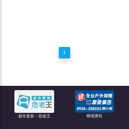
1
聯億廣告
都市更新－危老王