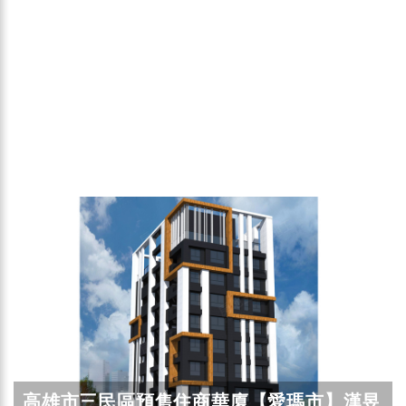
高雄市三民區預售住商華廈【愛瑪市】漢昱