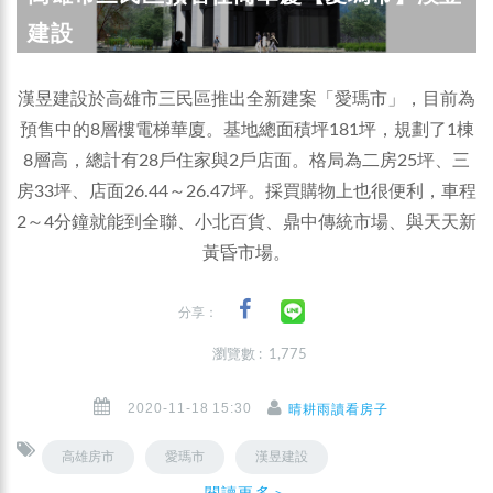
建設
漢昱建設於高雄市三民區推出全新建案「愛瑪市」，目前為
預售中的8層樓電梯華廈。基地總面積坪181坪，規劃了1棟
8層高，總計有28戶住家與2戶店面。格局為二房25坪、三
房33坪、店面26.44～26.47坪。採買購物上也很便利，車程
2～4分鐘就能到全聯、小北百貨、鼎中傳統市場、與天天新
黃昏市場。
分享：
瀏覽數 : 1,775
2020-11-18 15:30
晴耕雨讀看房子
高雄房市
愛瑪市
漢昱建設
閱讀更多＞