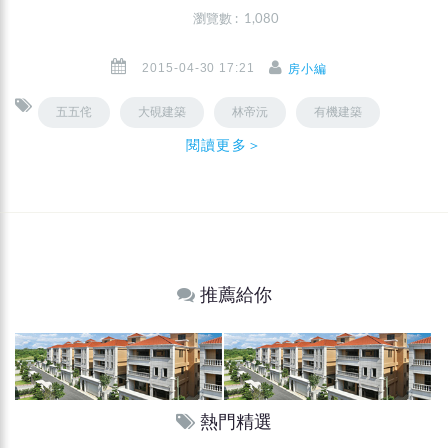
瀏覽數 : 1,080
2015-04-30 17:21
房小編
五五侘
大硯建築
林帝沅
有機建築
閱讀更多＞
推薦給你
熱門精選