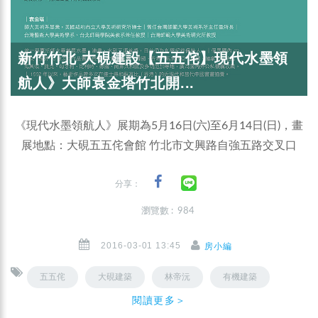
新竹竹北 大硯建設【五五侘】現代水墨領
航人》大師袁金塔竹北開...
《現代水墨領航人》展期為5月16日(六)至6月14日(日)，畫
展地點：大硯五五侘會館 竹北市文興路自強五路交叉口
分享：
瀏覽數 : 984
2016-03-01 13:45
房小編
五五侘
大硯建築
林帝沅
有機建築
閱讀更多＞