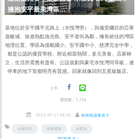
擁抱安平最美灣區...
基地位於安平國平北路上（水悅灣旁），與備受矚目的亞果
遊艇城、旅遊熱點漁光島、安平老街為鄰，擁有絕佳的灣區
地理位置。學區為億載國小、安平國中小、慈濟完全中學，
都是公認的優質學校。附近相當熱鬧，多元美食、店家林
立，生活所需應有盡有。公設規劃與豪宅水悅灣同等級，連
停車的地下室都明亮有質感。回家就像回到五星級飯店。
分享：
瀏覽數 : 7,766
2021-05-17 08:25
晴耕雨讀看房子
台南房市
泰嘉開發
水星光
閱讀更多＞