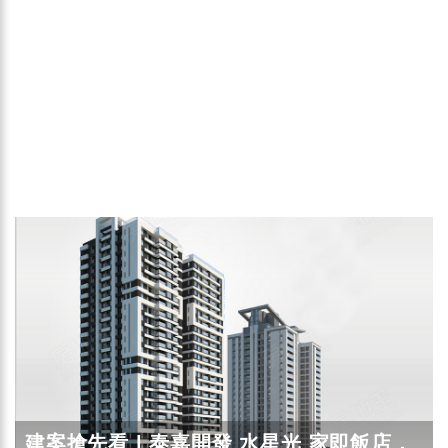
建案搶先看 | 泰嘉開發 水星光 家即飯店，