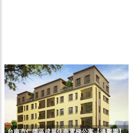
台南市仁德區成屋住商電梯公寓【溫馨園】