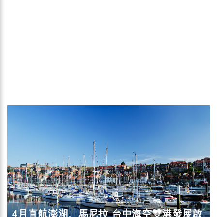
4月直航澎湖、馬尼拉 台中海空雙港發展啟