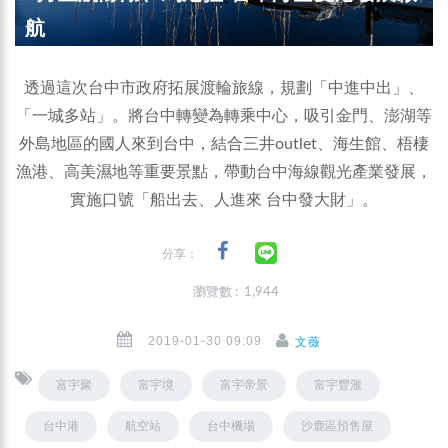
航
透過這次台中市政府拓展渡輪旅線，規劃「中進中出」、
「一城多站」。將台中轉變為轉乘中心，吸引金門、澎湖等
外島地區的國人來到台中，結合三井outlet、海生館、梧棲
漁港、高美濕地等重要景點，帶動台中海線觀光產業發展，
實施口號「船出去、人進來 台中發大財」。
分享：
瀏覽數 : 1,944
2019-01-30 09:09
文薇
富宇聚
富宇境
富宇帝景
富宇豐滙
台中港
航空站
台中機場
沙鹿區預售屋