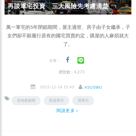
再談軍宅投資 三大風險先考慮清楚
萬一軍宅的5年閉鎖期間，屋主過世、房子由子女繼承，子
女們卻不願履行原有的國宅買賣約定，購屋的人麻煩就大
了。
分享：
瀏覽數 : 4,273
2015-12-16 15:43
ASUSWU
房地產新聞
投資軍宅
買軍宅
閱讀更多＞