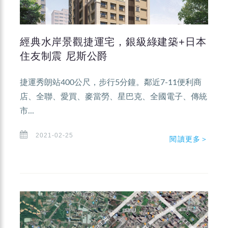
經典水岸景觀捷運宅，銀級綠建築+日本
住友制震 尼斯公爵
捷運秀朗站400公尺，步行5分鐘。鄰近7-11便利商
店、全聯、愛買、麥當勞、星巴克、全國電子、傳統
市...
2021-02-25
閱讀更多＞