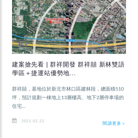
建案搶先看 | 群祥開發 群祥囍 新林雙語
學區＋捷運站優勢地...
群祥囍，基地位於新北市林口區建林段，總面積510
坪，預計規劃一棟地上13層樓高、地下2層停車場的
住宅...
2021-02-22
閱讀更多＞