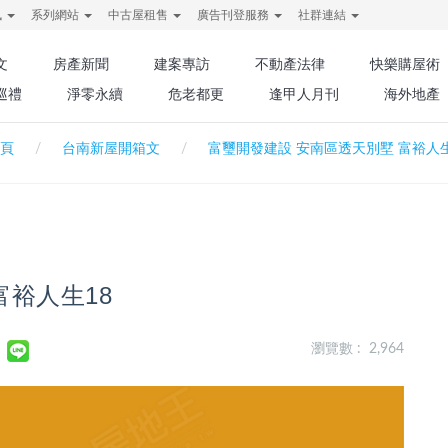
訊
系列網站
中古屋租售
廣告刊登服務
社群連結
文
房產新聞
建案專訪
不動產法律
快樂購屋術
巡禮
淨零永續
危老都更
逢甲人月刊
海外地產
頁
台南新屋開箱文
富璽開發建設 安南區透天別墅 富裕人生
富裕人生18
瀏覽數 : 2,964