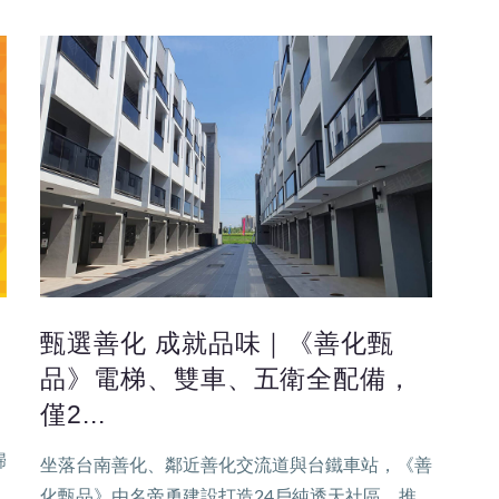
甄選善化 成就品味｜《善化甄
品》電梯、雙車、五衛全配備，
僅2...
歸
坐落台南善化、鄰近善化交流道與台鐵車站，《善
化甄品》由名帝勇建設打造24戶純透天社區，推