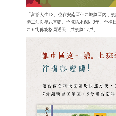
「富裕人生18」位在安南區佃西城劃區內，規
樁工法與筏式基礎、全棟防水保固3年、全棟日
西五街傳統格局透天，共規劃17戶。