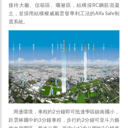
接待大廳、信箱區、曬被區，結構採RC鋼筋混凝
土，並採用結構權威戴雲發專利工法的Alfa Safe制
震系統。
周邊環境，車程約2分鐘即可抵達學區鎮南國小，
距雲林國中約3分鐘車程，步行約2分鐘可至斗六藝