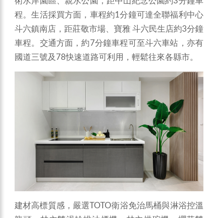
術水岸園區、親水公園，距中山紀念公園約3分鐘車
程。生活採買方面，車程約1分鐘可達全聯福利中心
斗六鎮南店，距莊敬市場、寶雅 斗六民生店約3分鐘
車程。交通方面，約7分鐘車程可至斗六車站，亦有
國道三號及78快速道路可利用，輕鬆往來各縣市。
建材高標質感，嚴選TOTO衛浴免治馬桶與淋浴控溫