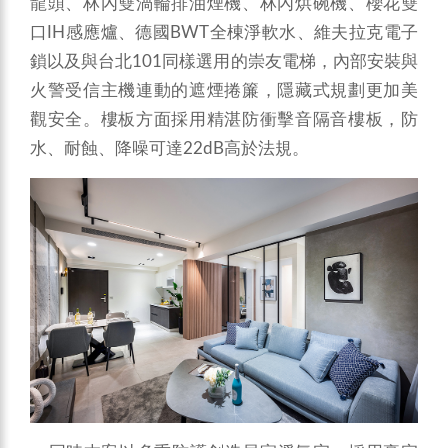
龍頭、林內雙渦輪排油煙機、林內烘碗機、櫻花雙
口IH感應爐、德國BWT全棟淨軟水、維夫拉克電子
鎖以及與台北101同樣選用的崇友電梯，內部安裝與
火警受信主機連動的遮煙捲簾，隱藏式規劃更加美
觀安全。樓板方面採用精湛防衝擊音隔音樓板，防
水、耐蝕、降噪可達22dB高於法規。