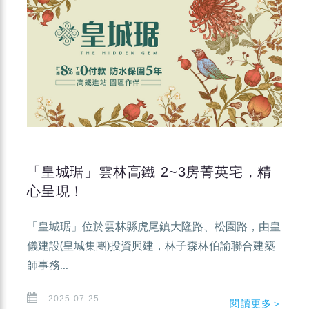
「皇城琚」雲林高鐵 2~3房菁英宅，精
心呈現！
「皇城琚」位於雲林縣虎尾鎮大隆路、松園路，由皇
儀建設(皇城集團)投資興建，林子森林伯諭聯合建築
師事務...
2025-07-25
閱讀更多＞