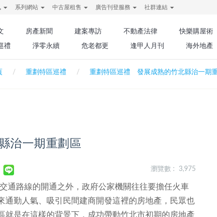
訊
系列網站
中古屋租售
廣告刊登服務
社群連結
文
房產新聞
建案專訪
不動產法律
快樂購屋術
巡禮
淨零永續
危老都更
逢甲人月刊
海外地產
頁
重劃特區巡禮
重劃特區巡禮 發展成熟的竹北縣治一期
縣治一期重劃區
瀏覽數 : 3,975
除了交通路線的開通之外，政府公家機關往往要擔任火車
來通勤人氣、吸引民間建商開發這裡的房地產，民眾也
區就是在這樣的背景下，成功帶動竹北市初期的房地產