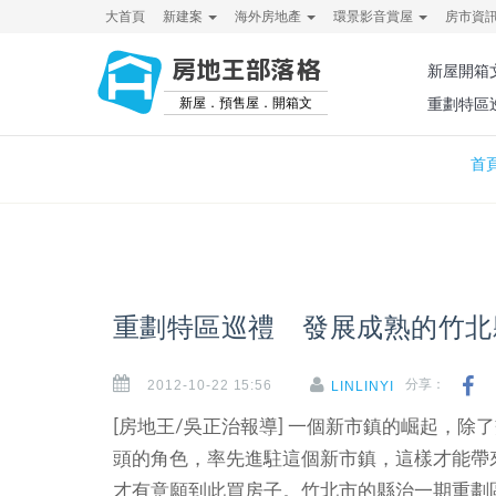
大首頁
新建案
海外房地產
環景影音賞屋
房市資
房地王部落格
新屋開箱
新屋．預售屋．開箱文
重劃特區
首
重劃特區巡禮 發展成熟的竹北
2012-10-22 15:56
分享：
LINLINYI
[房地王/吳正治報導] 一個新市鎮的崛起，
頭的角色，率先進駐這個新市鎮，這樣才能帶
才有意願到此買房子。竹北市的縣治一期重劃