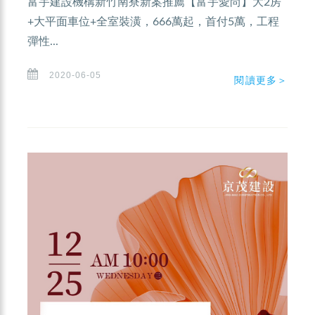
富宇建設機構新竹南寮新案推薦【富宇愛尚】大2房
+大平面車位+全室裝潢，666萬起，首付5萬，工程
彈性...
2020-06-05
閱讀更多＞