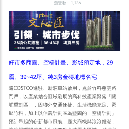
瀏覽數 : 1,136
好市多商圈、空橋計畫、影城預定地，29
層、39~42坪、純3房金磚地標名宅
隨COSTCO進駐、新莊車站啟用，處於竹科慈雲路
門戶，以產業結合區域發展的高科技產業聚落「關
埔重劃區」，因聯外交通便捷、生活機能充足、緊
鄰竹科，加上以信義計劃區為藍圖的「空橋計劃」
預計帶起的嶄新都市風貌，龐大商機與滾滾錢潮，