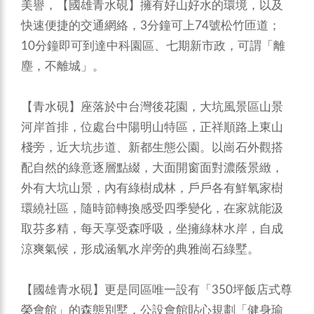
美譽，【國雄青水硯】擁有好山好水的環境，以及
快速便捷的交通網絡，3分鐘可上74號松竹匝道；
10分鐘即可到達中科園區、七期新市政，可謂「離
塵，不離城」。
【青水硯】座落於中台灣後花園，大坑風景區山景
河岸首排，位處台中陽明山特區，正祥順路上東山
棧旁，近大坑步道、新都生態公園。以崗石外觀搭
配自然的綠意逐層點綴，大面開窗面對濃蔭景緻，
外有大坑山景，內有綠樹成林，戶戶各有鮮氧家樹
環繞社區，隨時節轉換感受四季變化，在家就能汲
取芬多精，每天享受森呼吸，坐擁綠林水岸，自成
涼爽氣候，形成涵氧水岸旁的典雅崗石綠墅。
【國雄青水硯】更是同區唯一設有「350坪飯店式尊
榮會館」的森態別墅，公設會館貼心規劃「健身瑜