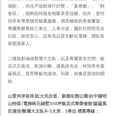
珈館」，供住戶放鬆揮汗紓壓；「宴會廳」、「輕
食區」，能夠招待親友相聚享受佳餚。此外，更特
別享有專業物管秘書服務，感受極致的美食饗宴。
專屬尊榮寬裕三車位、人車分道，屬於封閉型安全
社區，加倍安心。設有高品質全齡化電梯，體貼長
輩愛護家人。
二樓規劃涵綠整層大主臥，以及專屬更衣空間、飯
店式主衛浴，乾濕分離，通風採光佳，特別享有森
蘊風呂，賞景降板泡湯池。回家，就像是度假的開
始。
山景河岸首排∣近大坑步道、新都生態公園∣台中陽明
山特區∣
電梯崗石綠墅350坪飯店式尊榮會館∣森蘊風
呂湯池∣整層大主臥∣4-5大房．3車位
禮賓專線：