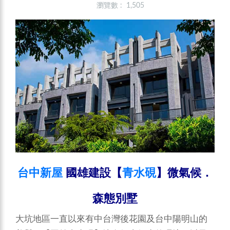
瀏覽數 : 1,505
台中新屋
國雄建設【
青水硯
】微氣候．
森態別墅
大坑地區一直以來有中台灣後花園及台中陽明山的