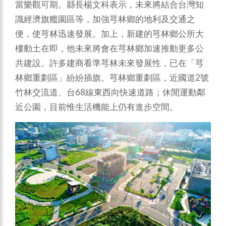
當樂觀可期。縣長楊文科表示，未來將結合台灣知
識經濟旗艦園區等，加強芎林鄉的地利及交通之
便，使芎林迅速發展。加上，新建的芎林鄉公所大
樓動土在即，他未來將會在芎林鄉加速推動更多公
共建設。許多建商看準芎林未來發展性，已在「芎
林鄉重劃區」紛紛插旗。芎林鄉重劃區，近國道2號
竹林交流道、台68線東西向快速道路；休閒運動鄰
近公園，目前惟生活機能上仍有進步空間。