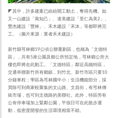
◤其中，許多建案已紛紛開工動土，奪得先機。如
又一山建設「寓知己」、達美建設「里仁為美2」、
豐杰建設「豐林」、禾木建設「禾沐」等都即將完
工。（圖片來源：業者禾木建設）
新竹縣芎林鄉19公頃公辦重劃區，也稱為「文德特
區」，共有5座公園及鄉公所預定地，芎林鄉公所大
樓也即將在此動工。「文德特區」鄰近高鐵特區，
交通串聯新竹所有鄉鎮，到竹北、新竹市區只要10
分鐘車程；學區為芎林國中小；生活機能部分，採
買除可到商家較聚集的文山路、文昌街，有芎林傳
統市場，也可到文德路的美聯社。此外，特區旁有
公有停車場加上緊鄰公園，平假日可在此散步運
動，低密度開發的生活環境相當不錯。