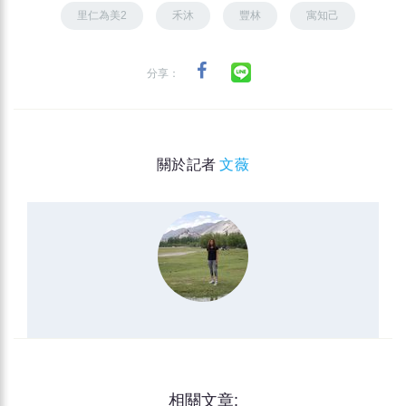
里仁為美2
禾沐
豐林
寓知己
分享：
關於記者
文薇
相關文章: