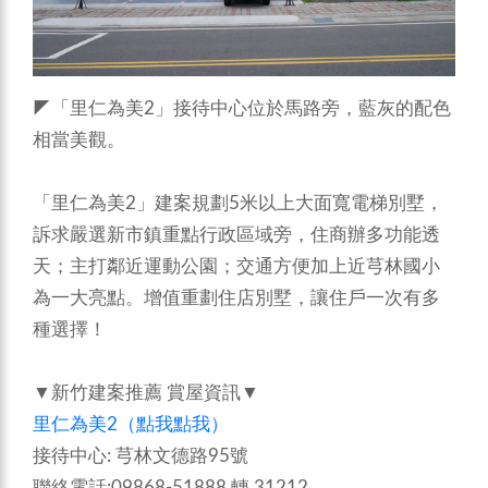
◤「里仁為美2」接待中心位於馬路旁，藍灰的配色
相當美觀。
「里仁為美2」建案規劃5米以上大面寬電梯別墅，
訴求嚴選新市鎮重點行政區域旁，住商辦多功能透
天；主打鄰近運動公園；交通方便加上近芎林國小
為一大亮點。增值重劃住店別墅，讓住戶一次有多
種選擇！
▼新竹建案推薦 賞屋資訊▼
里仁為美2（點我點我）
接待中心: 芎林文德路95號
聯絡電話:09868-51888 轉 31212