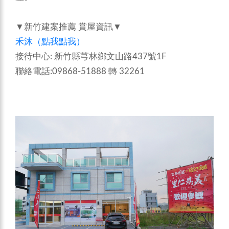
▼新竹建案推薦 賞屋資訊▼
禾沐（點我點我）
接待中心: 新竹縣芎林鄉文山路437號1F
聯絡電話:09868-51888 轉 32261