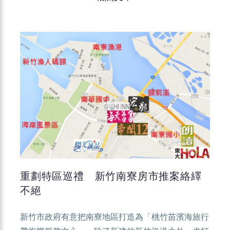
重劃特區巡禮 新竹南寮房市推案絡繹
不絕
新竹市政府有意把南寮地區打造為「桃竹苗濱海旅行