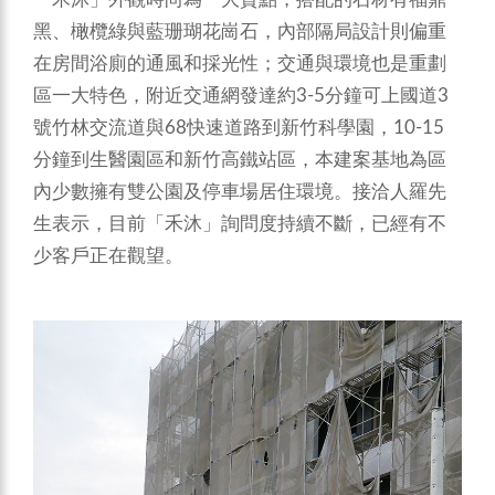
黑、橄欖綠與藍珊瑚花崗石，內部隔局設計則偏重
在房間浴廁的通風和採光性；交通與環境也是重劃
區一大特色，附近交通網發達約3-5分鐘可上國道3
號竹林交流道與68快速道路到新竹科學園，10-15
分鐘到生醫園區和新竹高鐵站區，本建案基地為區
內少數擁有雙公園及停車場居住環境。接洽人羅先
生表示，目前「禾沐」詢問度持續不斷，已經有不
少客戶正在觀望。