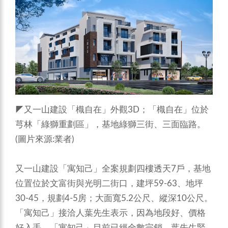
◤又一山建設「樴自在」外觀3D；「樴自在」位於
芎林「綠獅重劃區」，基地綠獅三街、三面臨路。
(圖片來源:業者)
又一山建設「寓知己」全案規劃四樓透天7戶，基地
位置位於文富街與光明二街口，建坪59-63、地坪
30-45，規劃4-5房；大面寬5.2公尺、縱深10公尺。
「寓知己」接洽人葉先生表示，因為地段好、價格
好入手，「寓知己」目前已經全數完銷。葉先生緊