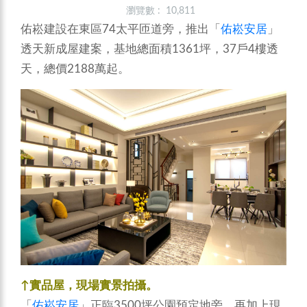
瀏覽數 : 10,811
佑崧建設在東區74太平匝道旁，推出「
佑崧安居
」
透天新成屋建案，基地總面積1361坪，37戶4樓透
天，總價2188萬起。
↑實品屋，現場實景拍攝。
「
佑崧安居
」正臨3500坪公園預定地旁，再加上現