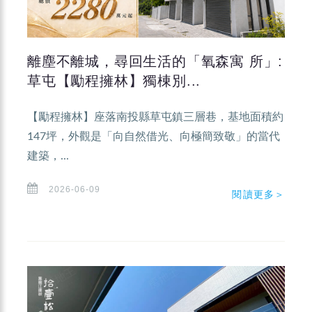
離塵不離城，尋回生活的「氧森寓 所」:
草屯【勵程擁林】獨棟別...
【勵程擁林】座落南投縣草屯鎮三層巷，基地面積約
147坪，外觀是「向自然借光、向極簡致敬」的當代
建築，...
2026-06-09
閱讀更多＞