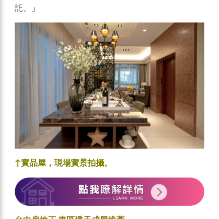
託。」
↑實品屋，現場實景拍攝。