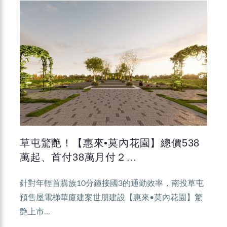
草屯驚艶！【惠來•莫內花園】總價538
萬起、首付38萬月付２...
針對年輕首購族10分鐘接國3的通勤效率，南投草屯
預售屋電梯華廈建案世朋建設【惠來•莫內花園】驚
艶上市...