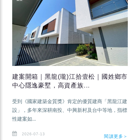
建案開箱｜黑龍(瓏)江拾壹松｜國姓鄉市
中心隱逸豪墅，高資產族...
受到《國家建築金質獎》肯定的優質建商「黑龍江建
設」，多年來深耕南投、中興新村及台中等地，指標
性建案如...
2026-07-13
閱讀更多＞