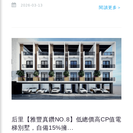
2026-03-13
閱讀更多＞
后里【雅豐真鑽NO.8】低總價高CP值電
梯別墅，自備15%擁...