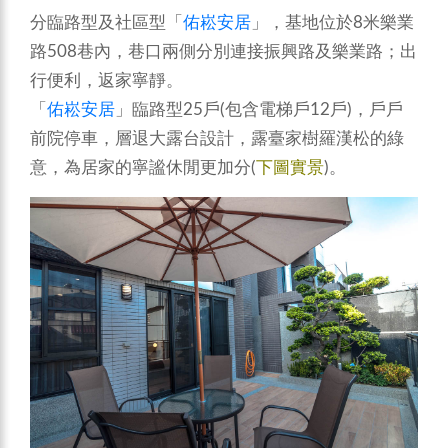
分臨路型及社區型「
佑崧安居
」，基地位於8米樂業
路508巷內，巷口兩側分別連接振興路及樂業路；出
行便利，返家寧靜。
「
佑崧安居
」臨路型25戶(包含電梯戶12戶)，戶戶
前院停車，層退大露台設計，露臺家樹羅漢松的綠
意，為居家的寧謐休閒更加分(
下圖實景
)。