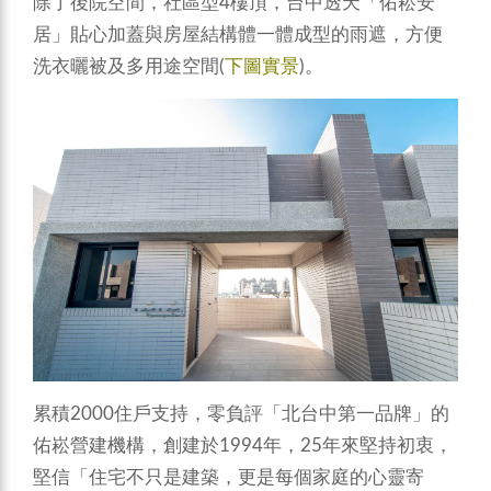
除了後院空間，社區型4樓頂，台中透天「佑崧安
居」貼心加蓋與房屋結構體一體成型的雨遮，方便
洗衣曬被及多用途空間(
下圖實景
)。
累積2000住戶支持，零負評「北台中第一品牌」的
佑崧營建機構，創建於1994年，25年來堅持初衷，
堅信「住宅不只是建築，更是每個家庭的心靈寄