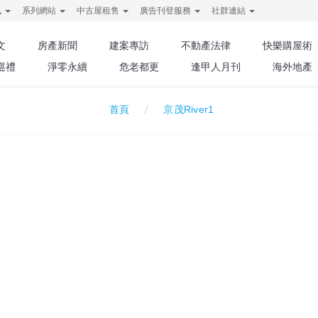
訊
系列網站
中古屋租售
廣告刊登服務
社群連結
文
房產新聞
建案專訪
不動產法律
快樂購屋術
巡禮
淨零永續
危老都更
逢甲人月刊
海外地產
京茂River1
首頁