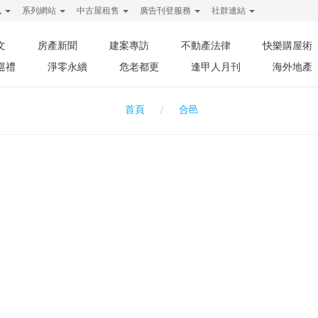
訊
系列網站
中古屋租售
廣告刊登服務
社群連結
文
房產新聞
建案專訪
不動產法律
快樂購屋術
巡禮
淨零永續
危老都更
逢甲人月刊
海外地產
合邑
首頁