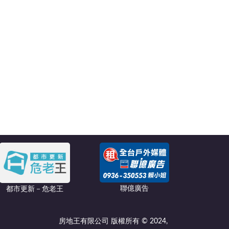
聯億廣告
都市更新－危老王
房地王有限公司 版權所有 © 2024,