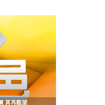
價 莫再觀望