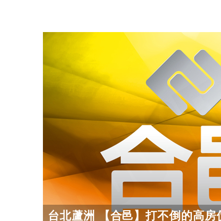
台北蘆洲 【合邑】打不倒的高房