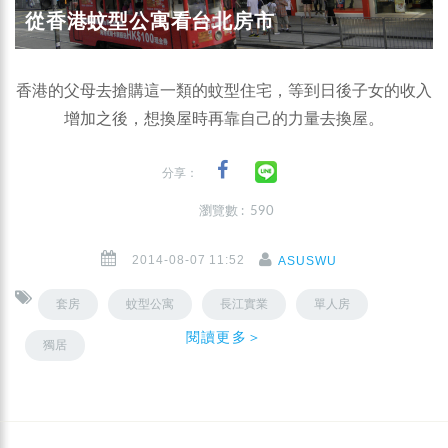
從香港蚊型公寓看台北房市
香港的父母去搶購這一類的蚊型住宅，等到日後子女的收入
增加之後，想換屋時再靠自己的力量去換屋。
分享：
瀏覽數 : 590
2014-08-07 11:52
ASUSWU
套房
蚊型公寓
長江實業
單人房
閱讀更多＞
獨居