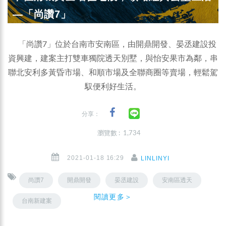
—「尚讚7」
「尚讚7」位於台南市安南區，由開鼎開發、晏丞建設投
資興建，建案主打雙車獨院透天別墅，與怡安果市為鄰，串
聯北安利多黃昏市場、和順市場及全聯商圈等賣場，輕鬆駕
馭便利好生活。
分享：
瀏覽數 : 1,734
2021-01-18 16:29
LINLINYI
尚讚7
開鼎開發
晏丞建設
安南區透天
閱讀更多＞
台南新建案