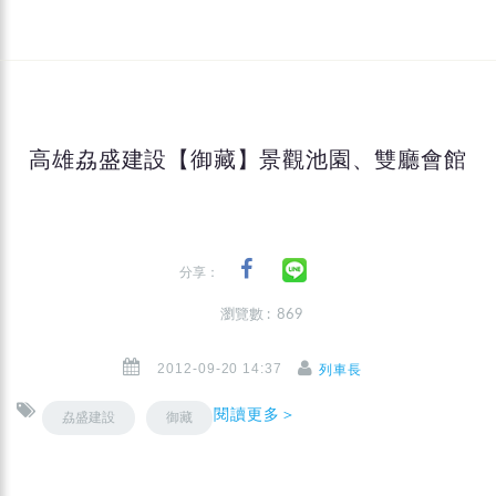
高雄劦盛建設【御藏】景觀池園、雙廳會館
分享：
瀏覽數 : 869
2012-09-20 14:37
列車長
閱讀更多＞
劦盛建設
御藏