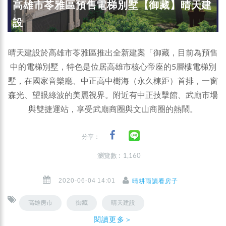
高雄市苓雅區預售電梯別墅【御藏】晴天建
設
晴天建設於高雄市苓雅區推出全新建案「御藏，目前為預售
中的電梯別墅，特色是位居高雄市核心帝座的5層樓電梯別
墅，在國家音樂廳、中正高中樹海（永久棟距）首排，一窗
森光、望眼綠波的美麗視界。附近有中正技擊館、武廟市場
與雙捷運站，享受武廟商圈與文山商圈的熱鬧。
分享：
瀏覽數 : 1,160
2020-06-04 14:01
晴耕雨讀看房子
高雄房市
御藏
晴天建設
閱讀更多＞