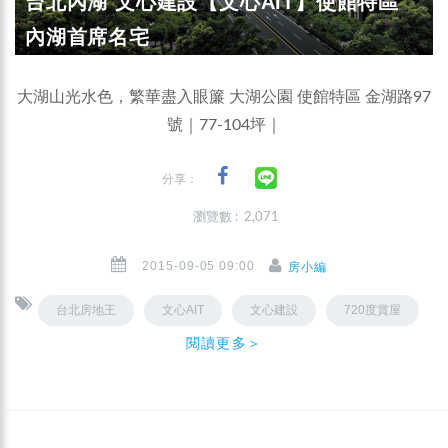
台北內湖 文心建設【文心AIT】使館特區
內湖首席名宅
大湖山光水色，繁華盡入眼簾 大湖公園 使館特區 金湖路97
號｜77-104坪｜
分享：
瀏覽數 : 2,071
2015-09-05 09:00
房小編
台北房地王
文心AIT
文心建設
720度賞屋
閱讀更多＞