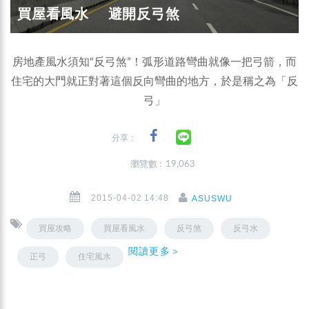
買屋看風水 避開反弓煞
房地產風水須知“反弓煞”！弧形道路彎曲就像一把弓箭，而
住宅的大門就正對著這個反向彎曲的地方，於是稱之為「反
弓」
分享：
瀏覽數 : 19,063
2015-04-02 14:48
ASUSWU
買屋攻略
買屋看風水
反弓煞
反弓水
閱讀更多＞
正弓
住宅風水