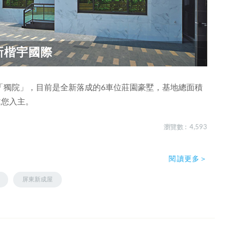
新楷宇國際
「獨院」，目前是全新落成的6車位莊園豪墅，基地總面積
邀您入主。
瀏覽數 : 4,593
閱讀更多＞
屏東新成屋