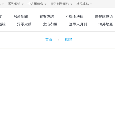
訊
系列網站
中古屋租售
廣告刊登服務
社群連結
文
房產新聞
建案專訪
不動產法律
快樂購屋術
巡禮
淨零永續
危老都更
逢甲人月刊
海外地產
獨院
首頁