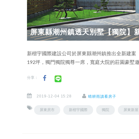
屏東縣潮州鎮透天別墅【獨院】
新楷宇國際建設公司於屏東縣潮州鎮推出全新建案
192坪，獨門獨院獨尊一席，寬庭大院的莊園豪墅
分享：
2019-12-04 15:28
晴耕雨讀看房子
屏東房市
新楷宇國際
獨院
屏東新屋