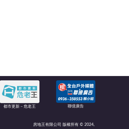
聯億廣告
都市更新－危老王
房地王有限公司 版權所有 © 2024,