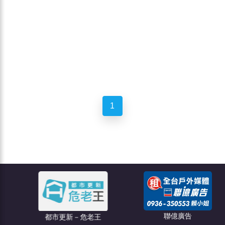
1
聯億廣告
都市更新－危老王