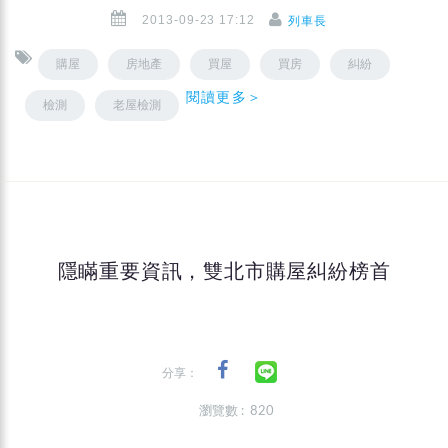
2013-09-23 17:12
列車長
購屋
房地產
買屋
買房
糾紛
閱讀更多＞
檢測
老屋檢測
隱瞞重要資訊，雙北市購屋糾紛榜首
分享：
瀏覽數 : 820