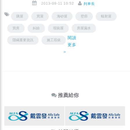
2013-09-11 10:52
列車長
購屋
買屋
海砂屋
壁癌
輻射屋
買房
糾紛
瑕疵屋
房屋漏水
閱讀
隱瞞重要資訊
施工瑕疵
更多
＞
推薦給你