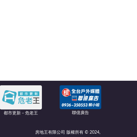
聯億廣告
都市更新－危老王
房地王有限公司 版權所有 © 2024,