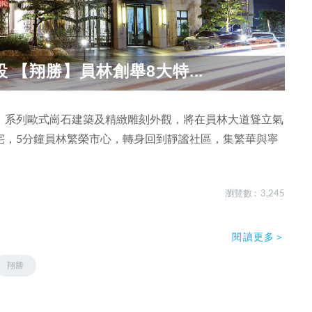
 【翔勝】員林創舉8大特...
冷翠」系列歐式崗石建築及精緻雕刻外觀，將在員林大道聳立氣
宅，5分鐘員林繁榮市心，轉身回到靜謐社區，集繁華與寧
瀏覽數 : 3,245
閱讀更多＞
翔勝