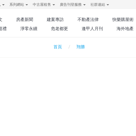
訊
系列網站
中古屋租售
廣告刊登服務
社群連結
文
房產新聞
建案專訪
不動產法律
快樂購屋術
巡禮
淨零永續
危老都更
逢甲人月刊
海外地產
翔勝
首頁