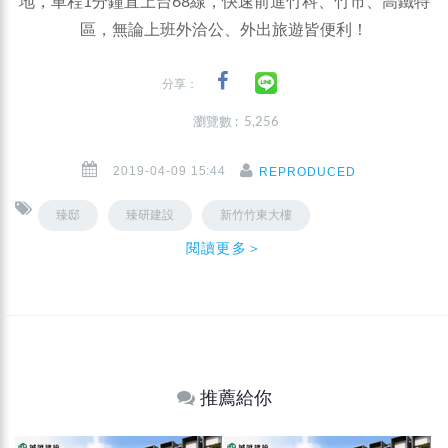
地，車程1分鐘直上台68線，快速前進竹科、竹市、高鐵特
區，無論上班外洽公、外出旅遊皆便利！
分享：
瀏覽數 : 5,256
2019-04-09 15:44
REPRODUCED
臻邸
臻研建設
新竹竹東大樓
閱讀更多＞
推薦給你