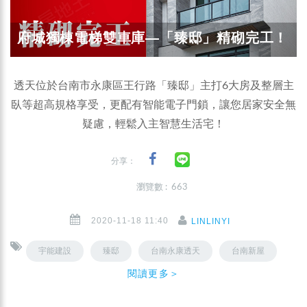
府城獨棟電梯雙車庫—「臻邸」精砌完工！
透天位於台南市永康區王行路「臻邸」主打6大房及整層主
臥等超高規格享受，更配有智能電子門鎖，讓您居家安全無
疑慮，輕鬆入主智慧生活宅！
分享：
瀏覽數 : 663
2020-11-18 11:40
LINLINYI
宇能建設
臻邸
台南永康透天
台南新屋
閱讀更多＞