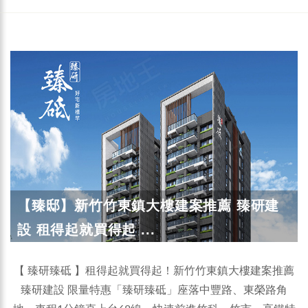
【臻邸】新竹竹東鎮大樓建案推薦 臻研建
設 租得起就買得起 ...
【 臻研臻砥 】租得起就買得起！新竹竹東鎮大樓建案推薦
臻研建設 限量特惠「臻研臻砥」座落中豐路、東榮路角